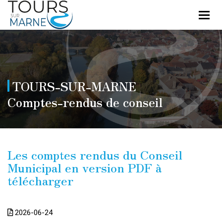
Toggl
navig
TOURS-SUR-MARNE
Comptes-rendus de conseil
Les comptes rendus du Conseil
Municipal en version PDF à
télécharger
2026-06-24